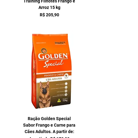
Training Filhotes Frango e
Arroz 15 kg
Preço
R$ 205,90
Ração Golden Special
Sabor Frango e Carne para
Cães Adultos. A partir de: