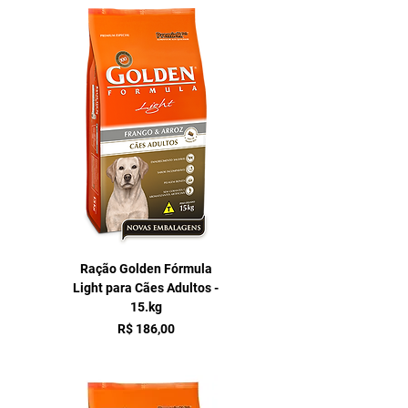
Ração Golden Fórmula
Light para Cães Adultos -
15.kg
Preço
R$ 186,00