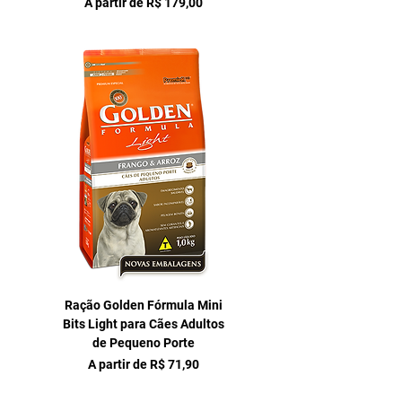
Preço promocional
A partir de
R$ 179,00
Ração Golden Fórmula Mini
Bits Light para Cães Adultos
de Pequeno Porte
Preço promocional
A partir de
R$ 71,90