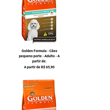
Golden Formula - Cães
pequeno porte - Adulto - A
partir de:
Preço promocional
A partir de
R$ 65,90