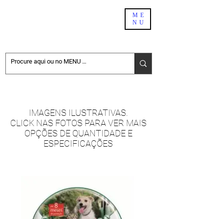
PET SHOP BH
ME
NU
DELIVERY
NÃO ENCONTROU NO SITE. PEÇA PELO WHATSAPP:
31-98411-6696
IMAGENS ILUSTRATIVAS.
CLICK NAS FOTOS PARA VER MAIS
OPÇÕES DE QUANTIDADE E
ESPECIFICAÇÕES