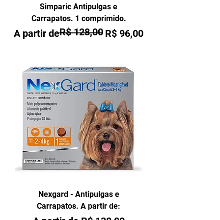
Simparic Antipulgas e
Carrapatos. 1 comprimido.
R$ 128,00
Preço normal
Preço promocional
A partir de
R$ 96,00
Nexgard - Antipulgas e
Carrapatos. A partir de: