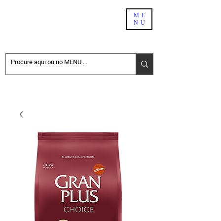
PET SHOP BH
ME
NU
DELIVERY
NÃO ENCONTROU NO SITE. PEÇA PELO WHATSAPP:
31-98411-6696