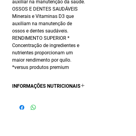
auxiliar na manutenção da saúde.
OSSOS E DENTES SAUDÁVEIS
Minerais e Vitaminas D3 que
auxiliam na manutenção de
ossos e dentes saudáveis.
RENDIMENTO SUPERIOR *
Concentração de ingredientes e
nutrientes proporcionam um
maior rendimento por quilo.
*versus produtos premium
INFORMAÇÕES NUTRICIONAIS
COMPOSIÇÃO BÁSICA
Farinha de Vísceras de Frango ,
Arroz Quebrado, Milho, Farinha de
NÃO ENCONTROU O PRODUTO DE SUA
Carne e Ossos, Gordura Animal,
PREFERÊNCIA?
Glúten de Milho-60, Farelo de
Trigo, Levedura Seca de Cervejaria,
INFORME O PRODUTO E TODOS OS