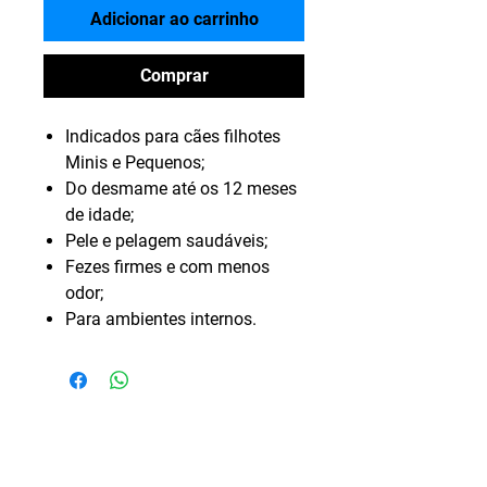
Adicionar ao carrinho
Comprar
Indicados para cães filhotes
Minis e Pequenos;
Do desmame até os 12 meses
de idade;
Pele e pelagem saudáveis;
Fezes firmes e com menos
odor;
Para ambientes internos.
NÃO ENCONTROU O PRODUTO DE SUA
PREFERÊNCIA?
INFORME O PRODUTO E TODOS OS