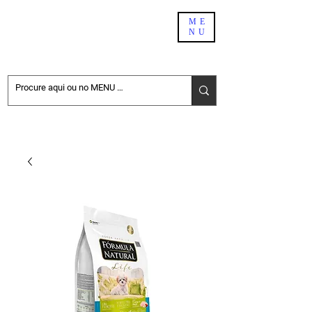
PET SHOP BH
ME
NU
DELIVERY
NÃO ENCONTROU NO SITE. PEÇA PELO WHATSAPP:
31-98411-6696