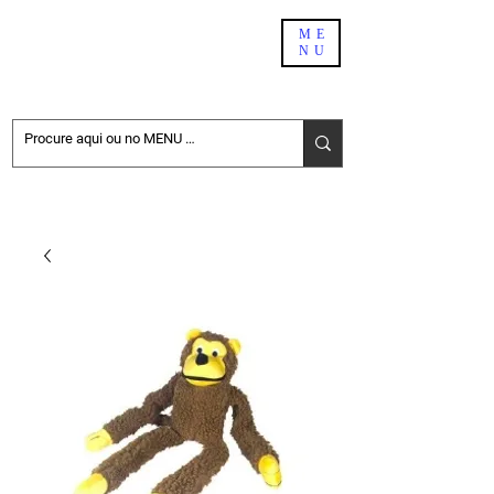
PET SHOP BH
ME
NU
DELIVERY
NÃO ENCONTROU NO SITE. PEÇA PELO WHATSAPP:
31-98411-6696