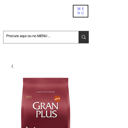
PET SHOP BH
ME
NU
DELIVERY
NÃO ENCONTROU NO SITE. PEÇA PELO WHATSAPP:
31-98411-6696