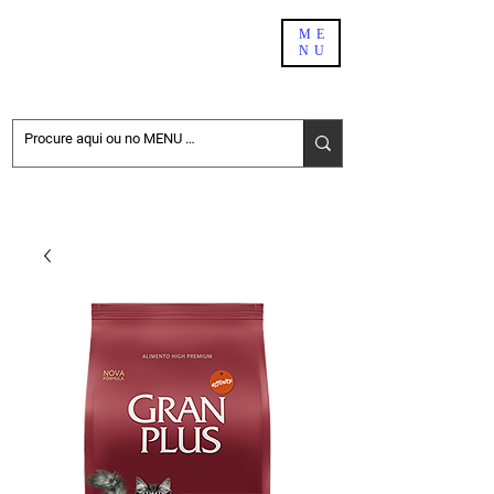
PET SHOP BH
ME
NU
DELIVERY
NÃO ENCONTROU NO SITE. PEÇA PELO WHATSAPP:
31-98411-6696