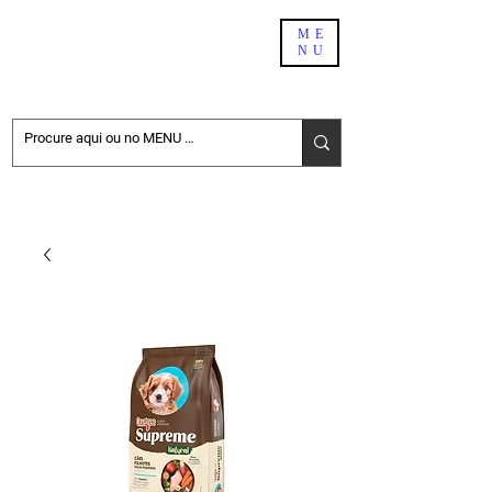
PET SHOP BH
ME
NU
DELIVERY
NÃO ENCONTROU NO SITE. PEÇA PELO WHATSAPP:
31-98411-6696