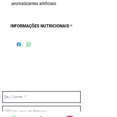
aromatizantes artificiais.
INFORMAÇÕES NUTRICIONAIS
NÍVEIS DE GARANTIA
Proteína Bruta (mín.)
30,00%
NÃO ENCONTROU O PRODUTO DE SUA
Extrato Etéreo (mín.)
16,00%
PREFERÊNCIA?
Matéria Fibrosa (máx.)
3,00%
INFORME O PRODUTO E TODOS OS
DADOS SOLICITADOS QUE ENVIAREMOS
UM ORÇAMENTO
Matéria Mineral (máx.)
7,00%
Cálcio (mín.)
0,90%
Cálcio (máx.)
1,60%
Fósforo (mín.)
0,80%