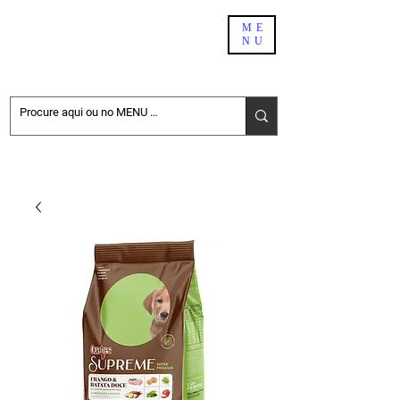
PET SHOP BH
ME
NU
DELIVERY
NÃO ENCONTROU NO SITE. PEÇA PELO WHATSAPP:
31-98411-6696