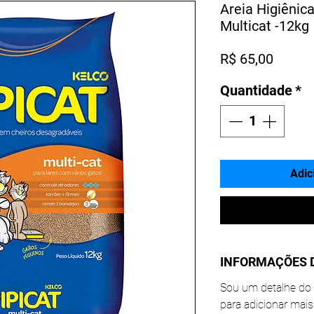
Areia Higiênica
Multicat -12kg
Preço
R$ 65,00
Quantidade
*
Adic
INFORMAÇÕES 
Sou um detalhe do 
para adicionar mais