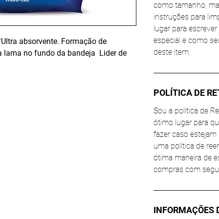
como tamanho, mate
instruções para li
lugar para escrever
especial e como se
.*Ultra absorvente. Formação de
deste item.
 lama no fundo da bandeja Lider de
POLÍTICA DE R
Sou a política de 
ótimo lugar para q
fazer caso estejam 
uma política de re
ótima maneira de es
compras com segu
INFORMAÇÕES 