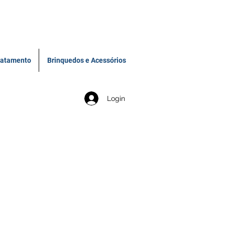
ratamento
Brinquedos e Acessórios
Login
411-6696