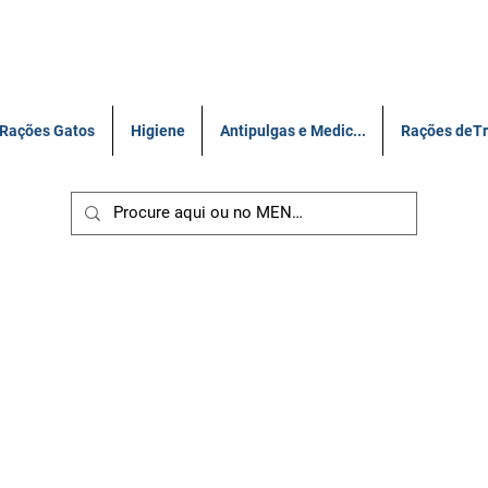
PET SHOP BH DELIVERY
Rações Gatos
Higiene
Antipulgas e Medic...
Rações deT
ONTROU NO SITE. PEÇA PELO WHATSAPP: 31-98