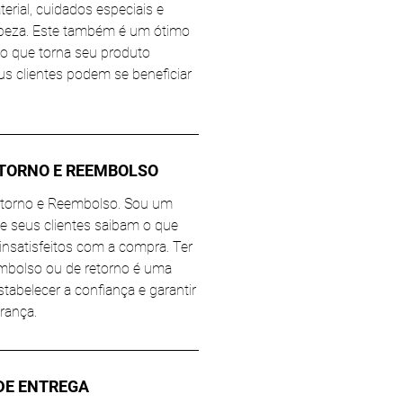
rial, cuidados especiais e
mpeza. Este também é um ótimo
 o que torna seu produto
us clientes podem se beneficiar
ETORNO E REEMBOLSO
Retorno e Reembolso. Sou um
ue seus clientes saibam o que
insatisfeitos com a compra. Ter
embolso ou de retorno é uma
tabelecer a confiança e garantir
rança.
DE ENTREGA