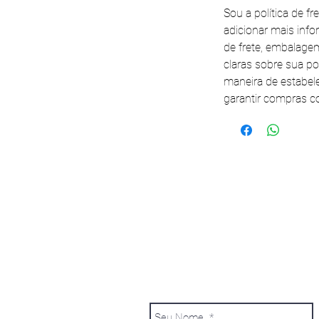
Sou a política de f
adicionar mais inf
de frete, embalage
claras sobre sua po
maneira de estabel
garantir compras 
NÃO ENCONTROU O PRODUT
98411-6696
INFORME O PRODUTO 
SOLICITADOS QUE ENVI