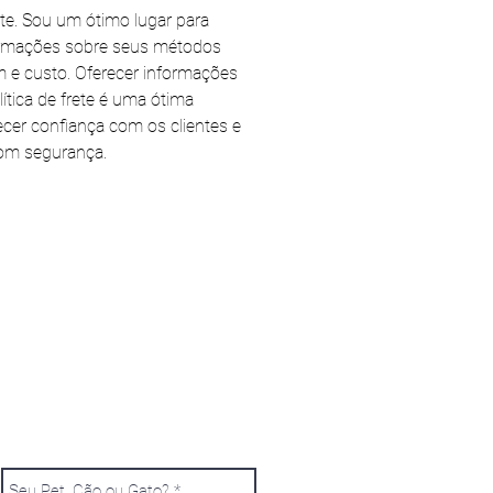
rete. Sou um ótimo lugar para
ormações sobre seus métodos
m e custo. Oferecer informações
lítica de frete é uma ótima
ecer confiança com os clientes e
com segurança.
O DE SUA PREFERÊNCIA?
E TODOS OS DADOS
AREMOS UM ORÇAMENTO